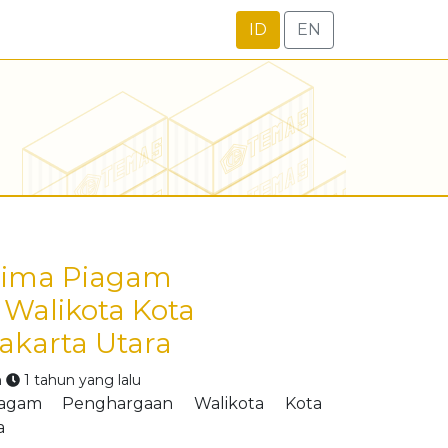
ID
EN
ima Piagam
Walikota Kota
Jakarta Utara
n
1 tahun yang lalu
gam Penghargaan Walikota Kota
a