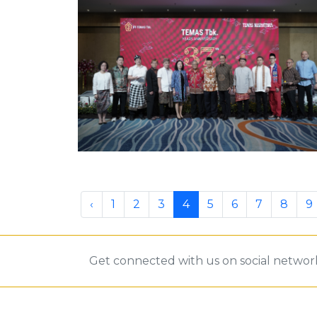
‹
1
2
3
4
5
6
7
8
9
Get connected with us on social networ